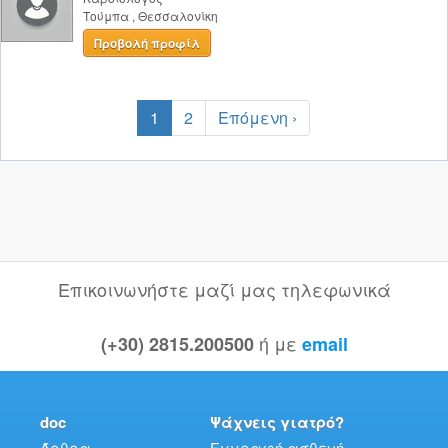
Τούμπα
,
Θεσσαλονίκη
Προβολή προφίλ
1
2
Επόμενη ›
Επικοινωνήστε μαζί μας τηλεφωνικά
ή με
(+30) 2815.200500
email
doc
Ψάχνεις γιατρό?
Άρθρα
Εγγραφή ασθενή