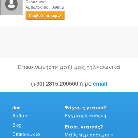
Ουρολόγος
Αμπελόκηποι
,
Αθήνα
Προβολή προφίλ
Επικοινωνήστε μαζί μας τηλεφωνικά
ή με
(+30) 2815.200500
email
doc
Ψάχνεις γιατρό?
Άρθρα
Εγγραφή ασθενή
Blog
Είσαι γιατρός?
Επικοινωνία
Μάθε περισσότερα »