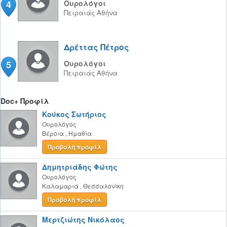
4
Ουρολόγοι
Πειραιάς
Αθήνα
Δρέττας Πέτρος
5
Ουρολόγοι
Πειραιάς
Αθήνα
Doc+ Προφίλ
Κούκος Σωτήριος
Ουρολόγος
Βέροια
,
Ημαθία
Προβολή προφίλ
Δημητριάδης Φώτης
Ουρολόγος
Καλαμαριά
,
Θεσσαλονίκη
Προβολή προφίλ
Μερτζιώτης Νικόλαος