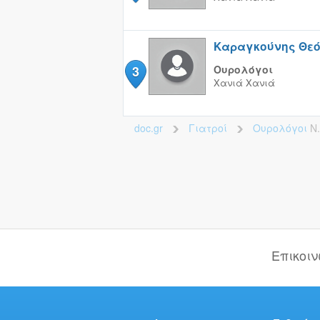
Καραγκούνης Θε
3
Ουρολόγοι
Χανιά
Χανιά
doc.gr
Γιατροί
Ουρολόγοι
Ν
>
>
Επικοι