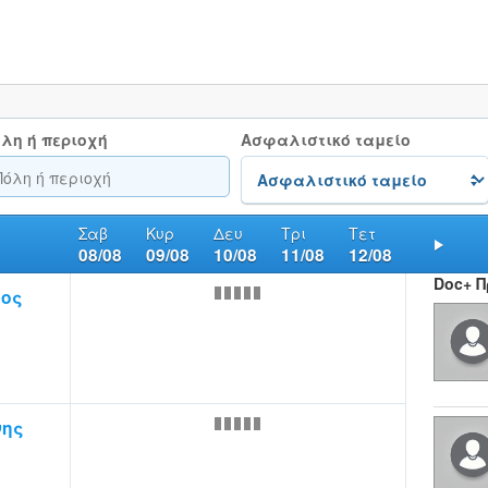
λη ή περιοχή
Ασφαλιστικό ταμείο
Σαβ
Κυρ
Δευ
Τρι
Τετ
08/08
09/08
10/08
11/08
12/08
Nex
Doc+ 
ιος
νης