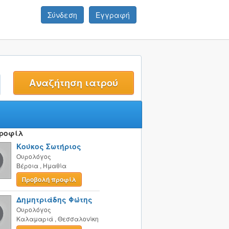
Σύνδεση
Εγγραφή
t
Προφίλ
Κούκος Σωτήριος
Ουρολόγος
Βέροια
,
Ημαθία
Προβολή προφίλ
Δημητριάδης Φώτης
Ουρολόγος
Καλαμαριά
,
Θεσσαλονίκη