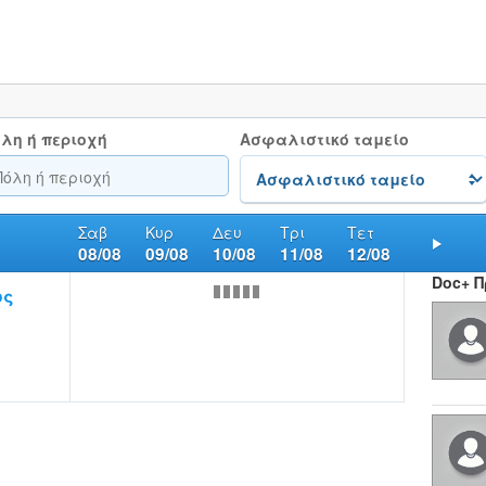
λη ή περιοχή
Ασφαλιστικό ταμείο
Σαβ
Κυρ
Δευ
Τρι
Τετ
08/08
09/08
10/08
11/08
12/08
Nex
Doc+ 
ος