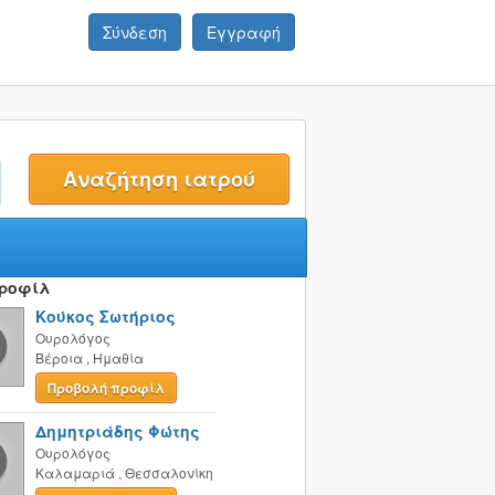
Σύνδεση
Εγγραφή
t
Προφίλ
Κούκος Σωτήριος
Ουρολόγος
Βέροια
,
Ημαθία
Προβολή προφίλ
Δημητριάδης Φώτης
Ουρολόγος
Καλαμαριά
,
Θεσσαλονίκη