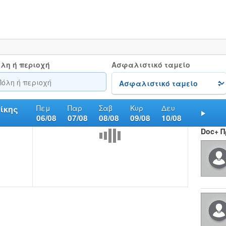
λη ή περιοχή
Ασφαλιστικό ταμείο
Πεμ
Παρ
Σαβ
Κυρ
Δευ
ίκης
06/08
07/08
08/08
09/08
10/08
Nex
Doc+ 