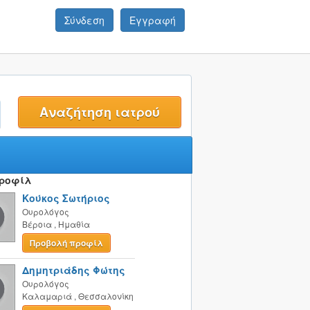
Σύνδεση
Εγγραφή
t
Προφίλ
Κούκος Σωτήριος
Ουρολόγος
Βέροια
,
Ημαθία
Προβολή προφίλ
Δημητριάδης Φώτης
Ουρολόγος
Καλαμαριά
,
Θεσσαλονίκη