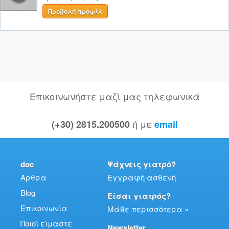
Προβολή προφίλ
Επικοινωνήστε μαζί μας τηλεφωνικά
ή με
(+30) 2815.200500
email
doc
Ψάχνεις γιατρό?
Άρθρα
Εγγραφή ασθενή
Blog
Είσαι γιατρός?
Επικοινωνία
Μάθε περισσότερα »
Ποιοί είμαστε
Newsletter