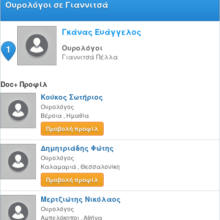
Ουρολόγοι σε Γιαννιτσά
Γκάνας Ευάγγελος
1
Ουρολόγοι
Γιαννιτσά
Πέλλα
Doc+ Προφίλ
Κούκος Σωτήριος
Ουρολόγος
Βέροια
,
Ημαθία
Προβολή προφίλ
Δημητριάδης Φώτης
Ουρολόγος
Καλαμαριά
,
Θεσσαλονίκη
Προβολή προφίλ
Μερτζιώτης Νικόλαος
Ουρολόγος
Αμπελόκηποι
,
Αθήνα