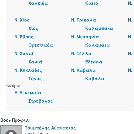
Χαλκίδα
Κιάτο
Ν.
Ν. Χίος
Ν. Τρίκαλα
Ν.
Χίος
Καλαμπάκα
Ν. Έβρος
Ν. Μεσσηνία
Ν.
Ορεστιάδα
Καλαμάτα
Ν. Χανιά
Ν. Πέλλα
Ν.
Χανιά
Έδεσσα
Ν. Κυκλάδες
Ν. Καβάλα
Ν.
Τήνος
Καβάλα
Κύπρος
Ε. Λευκωσία
Στρόβολος
Doc+ Προφίλ
Τουμπέλης Αθανάσιος
Καρδιολόγος