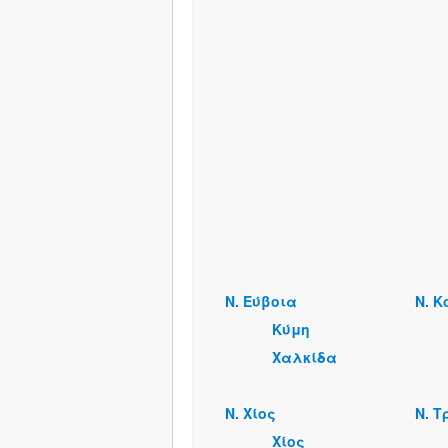
Ν. Εύβοια
Ν. Κ
Κύμη
Χαλκίδα
Ν. Χίος
Ν. Τ
Χίος