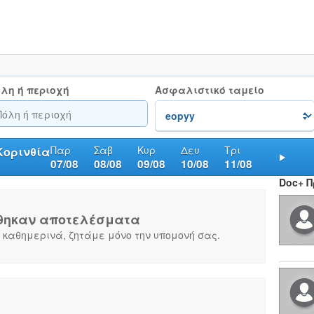
λη ή περιοχή
Ασφαλιστικό ταμείο
Παρ
Σαβ
Κυρ
Δευ
Τρι
Κορινθία
07/08
08/08
09/08
10/08
11/08
Nex
Doc+ 
θηκαν αποτελέσματα
 καθημερινά, ζητάμε μόνο την υπομονή σας.