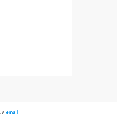
 με
email