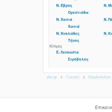
Ν. Έβρος
Ν. 
Ορεστιάδα
Ν. Χανιά
Ν. 
Χανιά
Ν. Κυκλάδες
Ν. 
Τήνος
Κύπρος
Ε. Λευκωσία
Στρόβολος
doc.gr
Γιατροί
Καρδιολόγοι
>
>
Επικοι