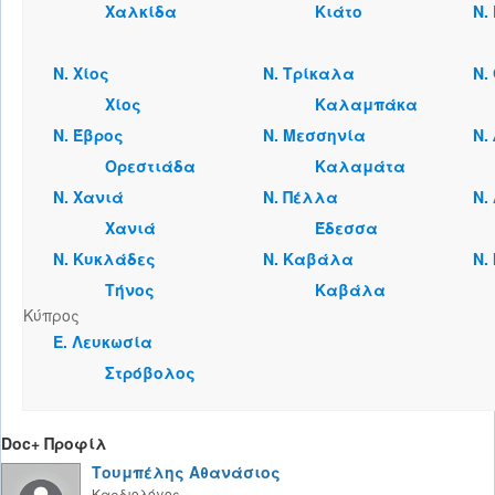
Χαλκίδα
Κιάτο
Ν.
Ν. Χίος
Ν. Τρίκαλα
Ν.
Χίος
Καλαμπάκα
Ν. Έβρος
Ν. Μεσσηνία
Ν.
Ορεστιάδα
Καλαμάτα
Ν. Χανιά
Ν. Πέλλα
Ν.
Χανιά
Έδεσσα
Ν. Κυκλάδες
Ν. Καβάλα
Ν.
Τήνος
Καβάλα
Κύπρος
Ε. Λευκωσία
Στρόβολος
Doc+ Προφίλ
Τουμπέλης Αθανάσιος
Καρδιολόγος