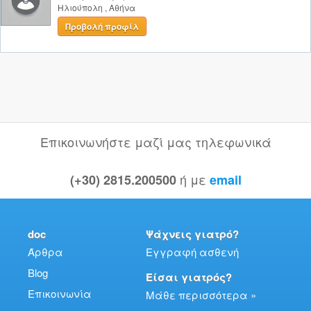
Ηλιούπολη
,
Αθήνα
Προβολή προφίλ
Επικοινωνήστε μαζί μας τηλεφωνικά
ή με
(+30) 2815.200500
email
doc
Ψάχνεις γιατρό?
Άρθρα
Εγγραφή ασθενή
Blog
Είσαι γιατρός?
Επικοινωνία
Μάθε περισσότερα »