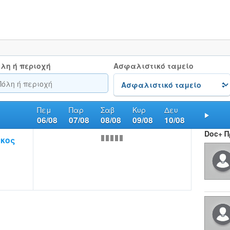
λη ή περιοχή
Ασφαλιστικό ταμείο
Πεμ
Παρ
Σαβ
Κυρ
Δευ
06/08
07/08
08/08
09/08
10/08
Nex
Doc+ 
κος