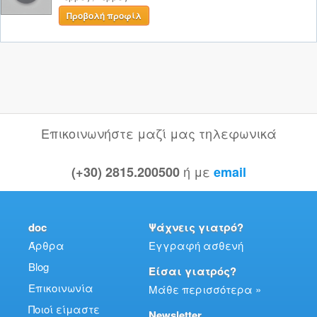
Προβολή προφίλ
Επικοινωνήστε μαζί μας τηλεφωνικά
ή με
(+30) 2815.200500
email
doc
Ψάχνεις γιατρό?
Άρθρα
Εγγραφή ασθενή
Blog
Είσαι γιατρός?
Επικοινωνία
Μάθε περισσότερα »
Ποιοί είμαστε
Newsletter