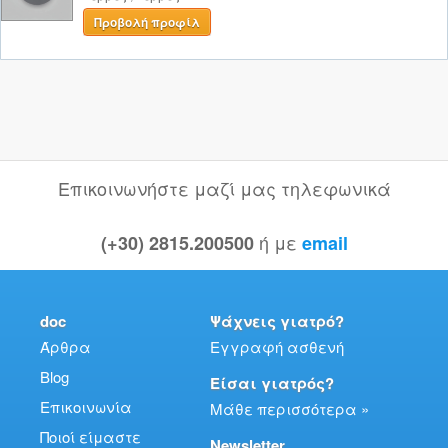
Προβολή προφίλ
Επικοινωνήστε μαζί μας τηλεφωνικά
ή με
(+30) 2815.200500
email
doc
Ψάχνεις γιατρό?
Άρθρα
Εγγραφή ασθενή
Blog
Είσαι γιατρός?
Επικοινωνία
Μάθε περισσότερα »
Ποιοί είμαστε
Newsletter