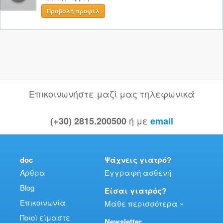
Προβολή προφίλ
Επικοινωνήστε μαζί μας τηλεφωνικά
ή με
(+30) 2815.200500
email
doc
Ψάχνεις γιατρό?
Άρθρα
Εγγραφή ασθενή
Blog
Είσαι γιατρός?
Επικοινωνία
Μάθε περισσότερα »
Ποιοί είμαστε
Newsletter