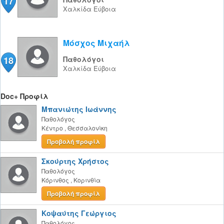
17
Χαλκίδα
Εύβοια
Μόσχος Μιχαήλ
18
Παθολόγοι
Χαλκίδα
Εύβοια
Doc+ Προφίλ
Μπανιώτης Ιωάννης
Παθολόγος
Κέντρο
,
Θεσσαλονίκη
Προβολή προφίλ
Σκούρτης Χρήστος
Παθολόγος
Κόρινθος
,
Κορινθία
Προβολή προφίλ
Κοψαύτης Γεώργιος
Παθολόγος