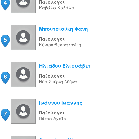
4
Παθολόγοι
Καβάλα
Καβάλα
Μπουτσιούκη Φανή
5
Παθολόγοι
Κέντρο
Θεσσαλονίκη
Ηλιάδου Ελισσάβετ
6
Παθολόγοι
Νέα Σμύρνη
Αθήνα
Ιωάννου Ιωάννης
7
Παθολόγοι
Πάτρα
Αχαΐα