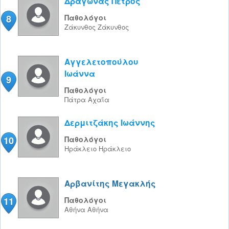
Δραγώνας Πέτρος
8
Παθολόγοι
Ζάκυνθος
Ζάκυνθος
Αγγελετοπούλου
Ιωάννα
9
Παθολόγοι
Πάτρα
Αχαΐα
Δερμιτζάκης Ιωάννης
10
Παθολόγοι
Ηράκλειο
Ηράκλειο
Αρβανίτης Μεγακλής
11
Παθολόγοι
Αθήνα
Αθήνα