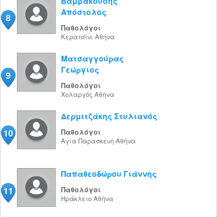
Βαμβακούσης
Απόστολος
8
Παθολόγοι
Κερατσίνι
Αθήνα
Ματσαγγούρας
Γεώργιος
9
Παθολόγοι
Χολαργός
Αθήνα
Δερμιτζάκης Στυλιανός
10
Παθολόγοι
Αγία Παρασκευή
Αθήνα
Παπαθεοδώρου Γιάννης
11
Παθολόγοι
Ηράκλειο
Αθήνα