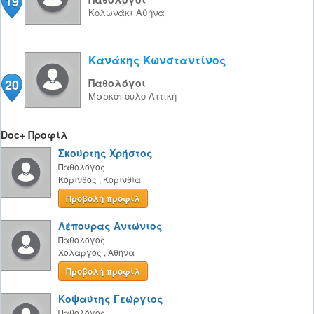
19
Κολωνάκι
Αθήνα
Κανάκης Κωνσταντίνος
20
Παθολόγοι
Μαρκόπουλο
Αττική
Doc+ Προφίλ
Σκούρτης Χρήστος
Παθολόγος
Κόρινθος
,
Κορινθία
Προβολή προφίλ
Λέπουρας Αντώνιος
Παθολόγος
Χολαργός
,
Αθήνα
Προβολή προφίλ
Κοψαύτης Γεώργιος
Παθολόγος