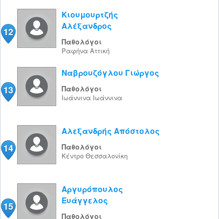
Κιουμουρτζής
Αλέξανδρος
12
Παθολόγοι
Ραφήνα
Αττική
Ναβρουζόγλου Γιώργος
13
Παθολόγοι
Ιωάννινα
Ιωάννινα
Αλεξανδρής Απόστολος
14
Παθολόγοι
Κέντρο
Θεσσαλονίκη
Αργυρόπουλος
Ευάγγελος
15
Παθολόγοι