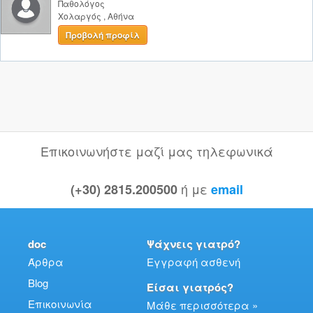
Παθολόγος
Χολαργός
,
Αθήνα
Προβολή προφίλ
Επικοινωνήστε μαζί μας τηλεφωνικά
ή με
(+30) 2815.200500
email
doc
Ψάχνεις γιατρό?
Άρθρα
Εγγραφή ασθενή
Blog
Είσαι γιατρός?
Επικοινωνία
Μάθε περισσότερα »