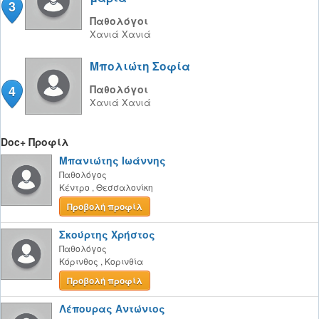
3
Παθολόγοι
Χανιά
Χανιά
Μπολιώτη Σοφία
4
Παθολόγοι
Χανιά
Χανιά
Doc+ Προφίλ
Μπανιώτης Ιωάννης
Παθολόγος
Κέντρο
,
Θεσσαλονίκη
Προβολή προφίλ
Σκούρτης Χρήστος
Παθολόγος
Κόρινθος
,
Κορινθία
Προβολή προφίλ
Λέπουρας Αντώνιος