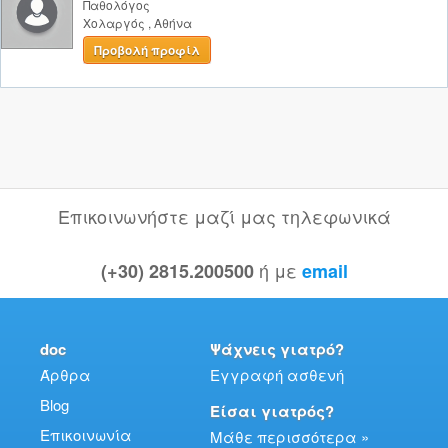
Παθολόγος
Χολαργός
,
Αθήνα
Προβολή προφίλ
Επικοινωνήστε μαζί μας τηλεφωνικά
ή με
(+30) 2815.200500
email
doc
Ψάχνεις γιατρό?
Άρθρα
Εγγραφή ασθενή
Blog
Είσαι γιατρός?
Επικοινωνία
Μάθε περισσότερα »