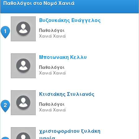
Παθολόγοι στο Νομό Χανιά
Βυζουκάκης Ευάγγελος
1
Παθολόγοι
Χανιά
Χανιά
Μποτωνακη Κελλυ
Παθολόγοι
Χανιά
Χανιά
Κτιστάκης Στυλιανός
2
Παθολόγοι
Χανιά
Χανιά
χριστοφοράτου ξυλάκη
μαρία