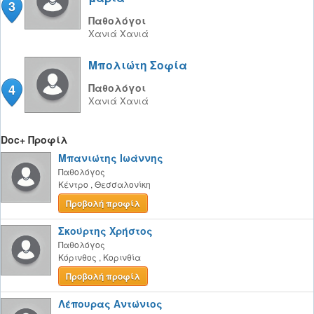
3
Παθολόγοι
Χανιά
Χανιά
Μπολιώτη Σοφία
4
Παθολόγοι
Χανιά
Χανιά
Doc+ Προφίλ
Μπανιώτης Ιωάννης
Παθολόγος
Κέντρο
,
Θεσσαλονίκη
Προβολή προφίλ
Σκούρτης Χρήστος
Παθολόγος
Κόρινθος
,
Κορινθία
Προβολή προφίλ
Λέπουρας Αντώνιος