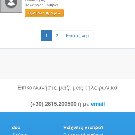
Χολαργός
,
Αθήνα
Προβολή προφίλ
1
2
Επόμενη ›
Επικοινωνήστε μαζί μας τηλεφωνικά
ή με
(+30) 2815.200500
email
doc
Ψάχνεις γιατρό?
Άρθρα
Εγγραφή ασθενή