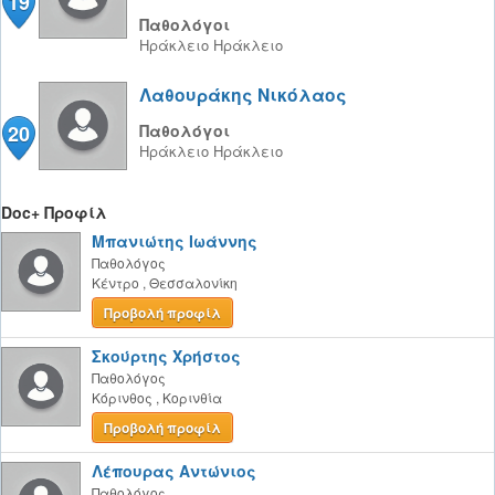
19
Παθολόγοι
Ηράκλειο
Ηράκλειο
Λαθουράκης Νικόλαος
20
Παθολόγοι
Ηράκλειο
Ηράκλειο
Doc+ Προφίλ
Μπανιώτης Ιωάννης
Παθολόγος
Κέντρο
,
Θεσσαλονίκη
Προβολή προφίλ
Σκούρτης Χρήστος
Παθολόγος
Κόρινθος
,
Κορινθία
Προβολή προφίλ
Λέπουρας Αντώνιος
Παθολόγος