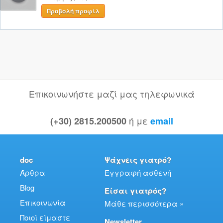
Προβολή προφίλ
Επικοινωνήστε μαζί μας τηλεφωνικά
ή με
(+30) 2815.200500
email
doc
Ψάχνεις γιατρό?
Άρθρα
Εγγραφή ασθενή
Blog
Είσαι γιατρός?
Επικοινωνία
Μάθε περισσότερα »
Ποιοί είμαστε
Newsletter