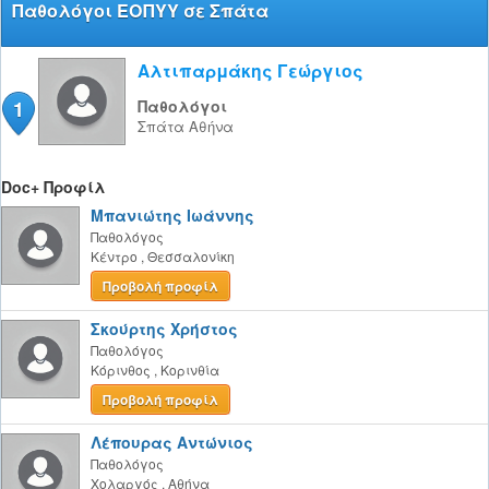
Παθολόγοι ΕΟΠΥΥ σε Σπάτα
Αλτιπαρμάκης Γεώργιος
1
Παθολόγοι
Σπάτα
Αθήνα
Doc+ Προφίλ
Μπανιώτης Ιωάννης
Παθολόγος
Κέντρο
,
Θεσσαλονίκη
Προβολή προφίλ
Σκούρτης Χρήστος
Παθολόγος
Κόρινθος
,
Κορινθία
Προβολή προφίλ
Λέπουρας Αντώνιος
Παθολόγος
Χολαργός
,
Αθήνα