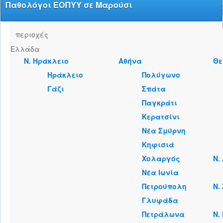
Παθολόγοι ΕΟΠΥΥ σε Μαρούσι
περιοχές
Ελλάδα
Ν. Ηράκλειο
Αθήνα
Θε
Ηράκλειο
Πολύγωνο
Γάζι
Σπάτα
Παγκράτι
Κερατσίνι
Νέα Σμύρνη
Κηφισιά
Χολαργός
Ν.
Νέα Ιωνία
Πετρούπολη
Ν.
Γλυφάδα
Πετράλωνα
Ν.