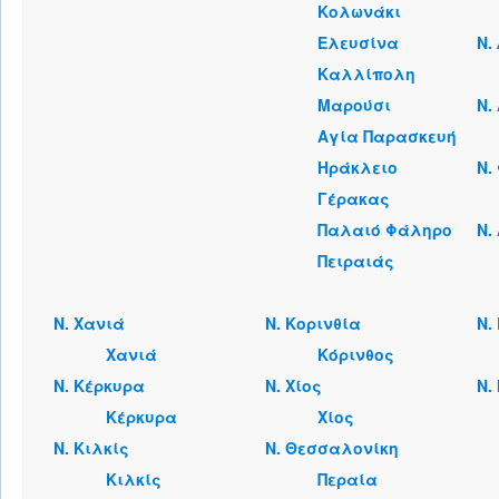
Κολωνάκι
Ελευσίνα
Ν.
Καλλίπολη
Μαρούσι
Ν.
Αγία Παρασκευή
Ηράκλειο
Ν.
Γέρακας
Παλαιό Φάληρο
Ν.
Πειραιάς
Ν. Χανιά
Ν. Κορινθία
Ν.
Χανιά
Κόρινθος
Ν. Κέρκυρα
Ν. Χίος
Ν.
Κέρκυρα
Χίος
Ν. Κιλκίς
Ν. Θεσσαλονίκη
Κιλκίς
Περαία