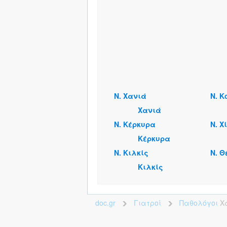
Ν. Χανιά
Ν. Κ
Χανιά
Ν. Κέρκυρα
Ν. Χ
Κέρκυρα
Ν. Κιλκίς
Ν. 
Κιλκίς
doc.gr
Γιατροί
Παθολόγοι
Χ
>
>