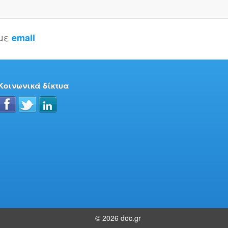
 με
email
Κοινωνικά δίκτυα
© 2026 doc.gr