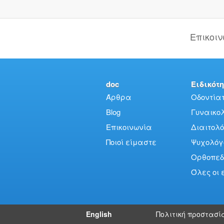
Επικοι
doc
Ειδικότη
Άρθρα
Οδοντίατ
Blog
Γυναικολό
Επικοινωνία
Διαιτολό
Ποιοί είμαστε
Ψυχολόγ
Ορθοπεδ
Όλες οι 
English
Πολιτική προστασί