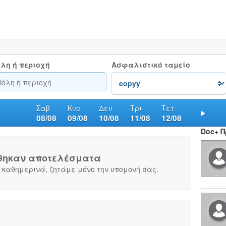
λη ή περιοχή
Ασφαλιστικό ταμείο
Σαβ
Κυρ
Δευ
Τρι
Τετ
υ
08/08
09/08
10/08
11/08
12/08
Nex
Doc+ 
θηκαν αποτελέσματα
 καθημερινά, ζητάμε μόνο την υπομονή σας.