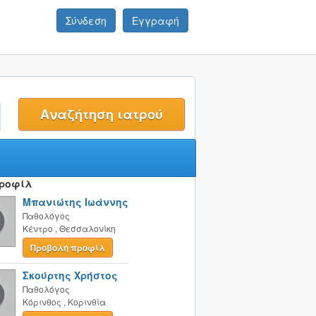
Σύνδεση
Εγγραφή
t
Προφίλ
Μπανιώτης Ιωάννης
Παθολόγος
Κέντρο
,
Θεσσαλονίκη
Προβολή προφίλ
Σκούρτης Χρήστος
Παθολόγος
Κόρινθος
,
Κορινθία