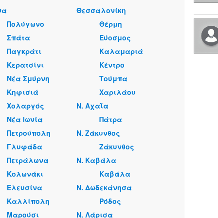
να
Θεσσαλονίκη
Πολύγωνο
Θέρμη
Σπάτα
Εύοσμος
Παγκράτι
Καλαμαριά
Κερατσίνι
Κέντρο
Νέα Σμύρνη
Τούμπα
Κηφισιά
Χαριλάου
Χολαργός
Ν. Αχαΐα
Νέα Ιωνία
Πάτρα
Πετρούπολη
Ν. Ζάκυνθος
Γλυφάδα
Ζάκυνθος
Πετράλωνα
Ν. Καβάλα
Κολωνάκι
Καβάλα
Ελευσίνα
Ν. Δωδεκάνησα
Καλλίπολη
Ρόδος
Μαρούσι
Ν. Λάρισα