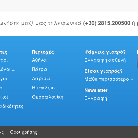
νωνήστε μαζί μας τηλεφωνικά
ή
(+30) 2815.200500
τες
Περιοχές
Ψάχνεις γιατρό?
ροι
Αθήνα
Εγγραφή ασθενή
γοι ...
Πάτρα
Είσαι γιατρός?
γοι
Λάρισα
Μάθε περισσότερα »
οι
Ηράκλειο
Newsletter
ικοί
Θεσσαλονίκη
Εγγραφή
ειδικότητες
ας
Όροι χρήσης