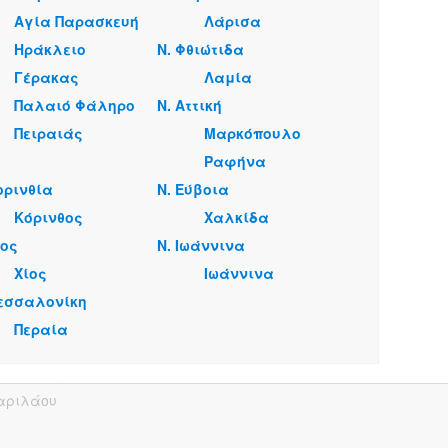
Αγία Παρασκευή
Λάρισα
Ηράκλειο
Ν. Φθιώτιδα
Γέρακας
Λαμία
Παλαιό Φάληρο
Ν. Αττική
Πειραιάς
Μαρκόπουλο
Ραφήνα
ορινθία
Ν. Εύβοια
Κόρινθος
Χαλκίδα
ίος
Ν. Ιωάννινα
Χίος
Ιωάννινα
Θεσσαλονίκη
Περαία
αριλάου