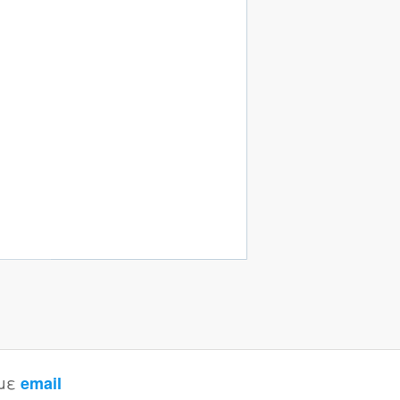
 με
email