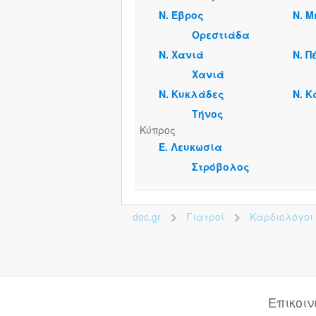
Ν. Έβρος
Ν. 
Ορεστιάδα
Ν. Χανιά
Ν. 
Χανιά
Ν. Κυκλάδες
Ν. 
Τήνος
Κύπρος
Ε. Λευκωσία
Στρόβολος
doc.gr
Γιατροί
Καρδιολόγοι
>
>
Επικοι