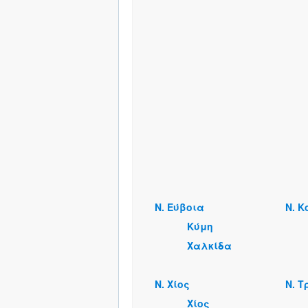
Ν. Εύβοια
Ν. Κ
Κύμη
Χαλκίδα
Ν. Χίος
Ν. Τ
Χίος