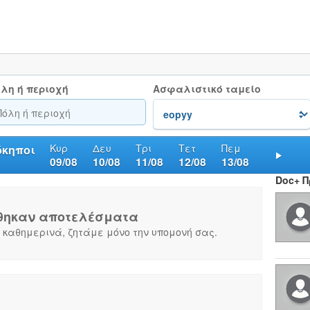
λη ή περιοχή
Ασφαλιστικό ταμείο
Κυρ
Δευ
Τρι
Τετ
Πεμ
όκηποι
09/08
10/08
11/08
12/08
13/08
Nex
Doc+ 
θηκαν αποτελέσματα
 καθημερινά, ζητάμε μόνο την υπομονή σας.