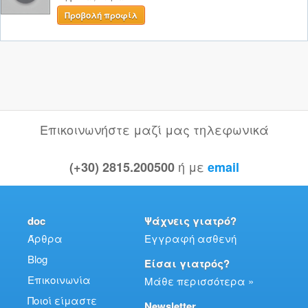
Προβολή προφίλ
Επικοινωνήστε μαζί μας τηλεφωνικά
ή με
(+30) 2815.200500
email
doc
Ψάχνεις γιατρό?
Άρθρα
Εγγραφή ασθενή
Blog
Είσαι γιατρός?
Επικοινωνία
Μάθε περισσότερα »
Ποιοί είμαστε
Newsletter