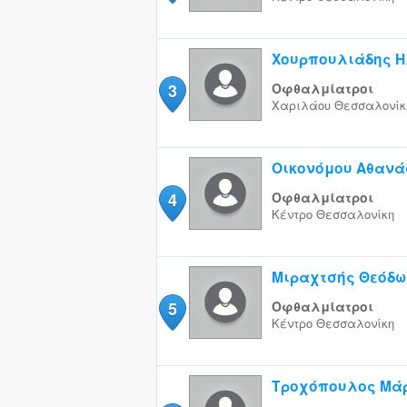
Χουρπουλιάδης Η
3
Οφθαλμίατροι
Χαριλάου
Θεσσαλονίκ
Οικονόμου Αθανάσ
4
Οφθαλμίατροι
Κέντρο
Θεσσαλονίκη
Μιραχτσής Θεόδω
5
Οφθαλμίατροι
Κέντρο
Θεσσαλονίκη
Τροχόπουλος Μά