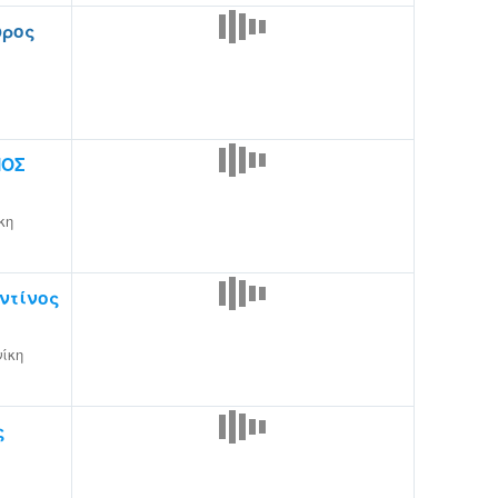
ωρος
ΙΟΣ
κη
ντίνος
ίκη
ς