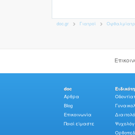
doc.gr
Γιατροί
Οφθαλμίατρ
>
>
Επικοι
doc
Ειδικότη
Άρθρα
Οδοντίατ
Blog
Γυναικολό
Επικοινωνία
Διαιτολό
Ποιοί είμαστε
Ψυχολόγ
Ορθοπεδ