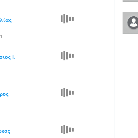
λίας
η
ιος Ι.
ρος
ρκος