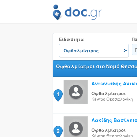
Ειδικότητα
Πό
Οφθαλμίατροι στο Νομό Θεσσ
Αντωνιάδης Αντώ
1
Οφθαλμίατροι
Κέντρο
Θεσσαλονίκη
Λακίδης Βασίλει
2
Οφθαλμίατροι
Κέντρο
Θεσσαλονίκη