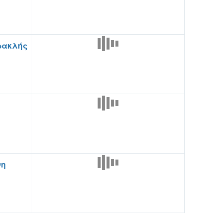
ρακλής
νη