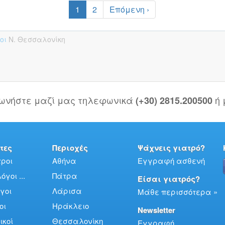
1
2
Επόμενη ›
οι
Ν. Θεσσαλονίκη
νωνήστε μαζί μας τηλεφωνικά
ή
(+30) 2815.200500
τες
Περιοχές
Ψάχνεις γιατρό?
ροι
Αθήνα
Εγγραφή ασθενή
γοι ...
Πάτρα
Είσαι γιατρός?
γοι
Λάρισα
Μάθε περισσότερα »
οι
Ηράκλειο
Newsletter
ικοί
Θεσσαλονίκη
Εγγραφή