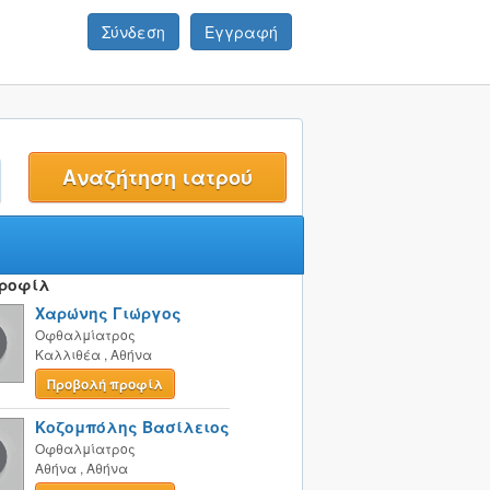
Σύνδεση
Εγγραφή
t
Προφίλ
Χαρώνης Γιώργος
Οφθαλμίατρος
Καλλιθέα
,
Αθήνα
Προβολή προφίλ
Κοζομπόλης Βασίλειος
Οφθαλμίατρος
Αθήνα
,
Αθήνα