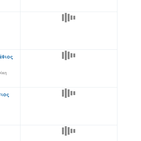
άθιος
ίκη
ιος