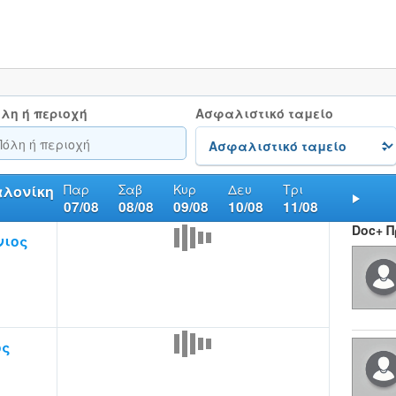
λη ή περιοχή
Ασφαλιστικό ταμείο
Παρ
Σαβ
Κυρ
Δευ
Τρι
αλονίκη
07/08
08/08
09/08
10/08
11/08
Nex
Doc+ 
νιος
ος