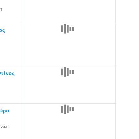
η
ος
τίνος
νώρα
νίκη