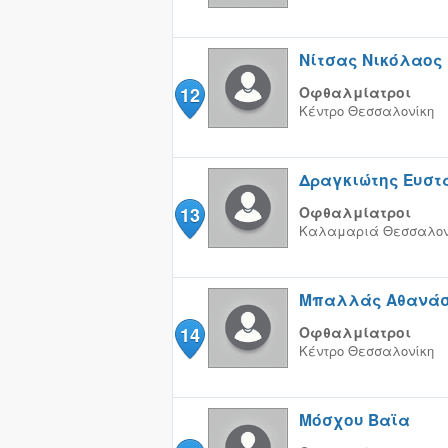
Νίτσας Νικόλαος
12
Οφθαλμίατροι
Κέντρο
Θεσσαλονίκη
Δραγκιώτης Ευστ
13
Οφθαλμίατροι
Καλαμαριά
Θεσσαλον
Μπαλλάς Αθανάσ
14
Οφθαλμίατροι
Κέντρο
Θεσσαλονίκη
Μόσχου Βαϊα