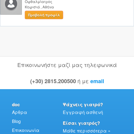
Οφθαλμίατρος
Κηφισιά
,
Αθήνα
Προβολή προφίλ
Επικοινωνήστε μαζί μας τηλεφωνικά
ή με
(+30) 2815.200500
email
doc
Ψάχνεις γιατρό?
Άρθρα
Εγγραφή ασθενή
Blog
Είσαι γιατρός?
Επικοινωνία
Μάθε περισσότερα »