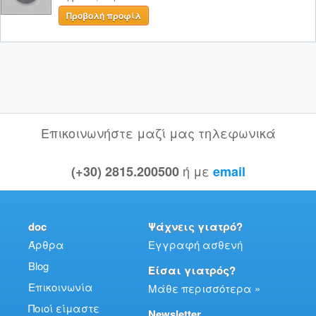
Προβολή προφίλ
Επικοινωνήστε μαζί μας τηλεφωνικά
ή με
(+30) 2815.200500
email
doc
Ψάχνεις γιατρό?
Άρθρα
Εγγραφή ασθενή
Blog
Είσαι γιατρός?
Επικοινωνία
Μάθε περισσότερα »
Ποιοί είμαστε
Newsletter