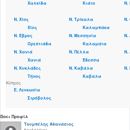
Χαλκίδα
Κιάτο
Ν.
Ν. Χίος
Ν. Τρίκαλα
Ν.
Χίος
Καλαμπάκα
Ν. Έβρος
Ν. Μεσσηνία
Ν.
Ορεστιάδα
Καλαμάτα
Ν. Χανιά
Ν. Πέλλα
Ν.
Χανιά
Έδεσσα
Ν. Κυκλάδες
Ν. Καβάλα
Ν.
Τήνος
Καβάλα
Κύπρος
Ε. Λευκωσία
Στρόβολος
Doc+ Προφίλ
Τουμπέλης Αθανάσιος
Καρδιολόγος