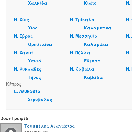
Χαλκίδα
Κιάτο
Ν.
Ν. Χίος
Ν. Τρίκαλα
Ν.
Χίος
Καλαμπάκα
Ν. Έβρος
Ν. Μεσσηνία
Ν.
Ορεστιάδα
Καλαμάτα
Ν. Χανιά
Ν. Πέλλα
Ν.
Χανιά
Έδεσσα
Ν. Κυκλάδες
Ν. Καβάλα
Ν.
Τήνος
Καβάλα
Κύπρος
Ε. Λευκωσία
Στρόβολος
Doc+ Προφίλ
Τουμπέλης Αθανάσιος
Καρδιολόγος