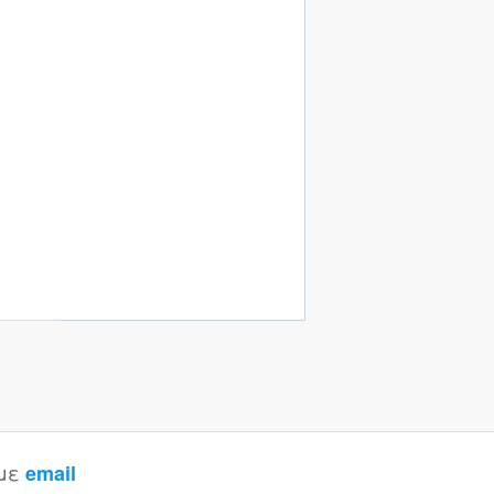
 με
email