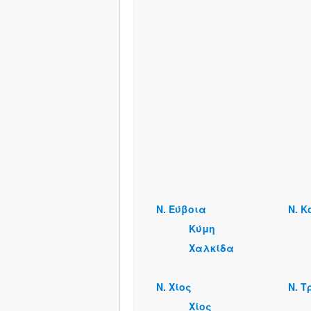
Ν. Εύβοια
Ν. Κ
Κύμη
Χαλκίδα
Ν. Χίος
Ν. Τ
Χίος