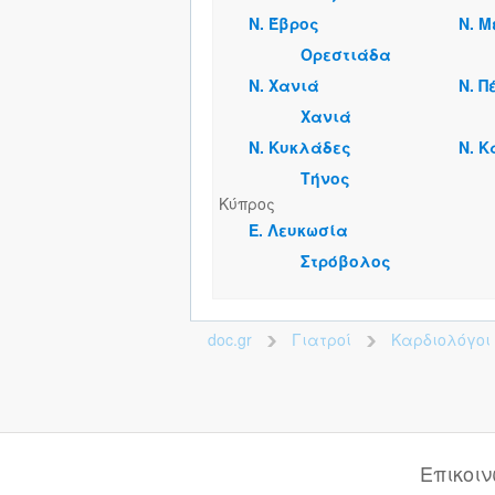
Ν. Έβρος
Ν. 
Ορεστιάδα
Ν. Χανιά
Ν. 
Χανιά
Ν. Κυκλάδες
Ν. 
Τήνος
Κύπρος
Ε. Λευκωσία
Στρόβολος
doc.gr
Γιατροί
Καρδιολόγοι
>
>
Επικοι