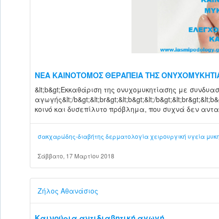
ΝΕΑ ΚΑΙΝΟΤΟΜΟΣ ΘΕΡΑΠΕΙΑ ΤΗΣ ΟΝΥΧΟΜΥΚΗΤΙ
&lt;b&gt;Εκκαθάριση της ονυχομυκητίασης με συνδυα
αγωγής&lt;/b&gt;&lt;br&gt;&lt;b&gt;&lt;/b&gt;&lt;br&gt;&
κοινό και δυσεπίλυτο πρόβλημα, που συχνά δεν αντ
σακχαρώδης-διαβήτης
δερματολογία
χειρουργική
υγεία
μυκ
Σάββατο, 17 Μαρτίου 2018
Ζήλος Αθανάσιος
Καινούρια αντιδιαβητική αγωγή