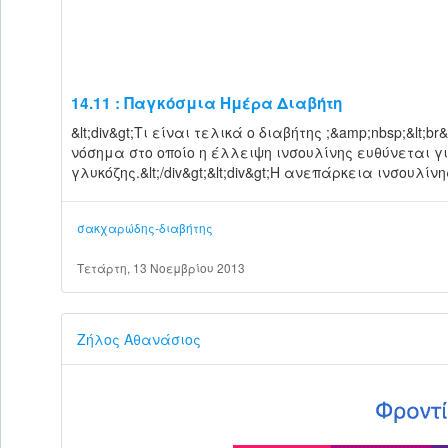
14.11 : Παγκόσμια Hμέρα Διαβήτη
&lt;div&gt;Τι είναι τελικά ο διαβήτης ;&amp;nbsp;&lt;br
νόσημα στο οποίο η έλλειψη ινσουλίνης ευθύνεται γ
γλυκόζης.&lt;/div&gt;&lt;div&gt;Η ανεπάρκεια ινσουλί
σακχαρώδης-διαβήτης
Τετάρτη, 13 Νοεμβρίου 2013
Ζήλος Αθανάσιος