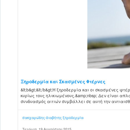
Ξηροδερμία και Σκασμένες Φτέρνες
&lt;b&gt;&lt;/b&gt;Η ξηροδερμία και οι σκασμένες φτ
κυρίως τους ηλικιωμένους.&amp;nbsp; Δεν είναι απ
συνδυασμός αιτιών συμβάλλει σε αυτή την αντιαισθ.
σακχαρώδης-διαβήτης
ξηροδερμία
Τετάρτη, 19 Αυγούστου 2015