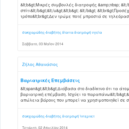
&lt;b&gt;Μικρές συμβουλές διατροφής &amp;nbsp; &lt;/b&g
σπίτι&lt;/b&gt;&lt;/u&gt;&lt;b&gt; &lt;/b&gt; &lt;br&g
τρόπο&lt;br&gt;Δεν τρώμε ποτέ μπροστά σε τηλεόραση
σακχαρώδης-διαβήτης
δίαιτα
διατροφή
υγεία
Σάββατο, 03 Μαΐου 2014
Ζήλος Αθανάσιος
Βαριατρικές Επεμβάσεις
&lt;span&gt;&lt;b&gt;Διάβασα στο διαδίκτυο ότι τα
βαριατρική επέμβαση. Ισχύει το παραπάνω&lt;/b&gt;&lt
απώλεια βάρους που μπορεί να χρησιμοποιηθεί σε συ
σακχαρώδης-διαβήτης
διατροφή
ίντερνετ
Τετάρτη, 02 Απριλίου 2014