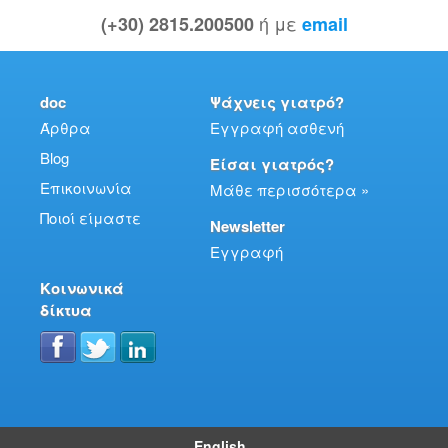
ή με
(+30) 2815.200500
email
doc
Ψάχνεις γιατρό?
Άρθρα
Εγγραφή ασθενή
Blog
Είσαι γιατρός?
Επικοινωνία
Μάθε περισσότερα »
Ποιοί είμαστε
Newsletter
Εγγραφή
Κοινωνικά
δίκτυα
English