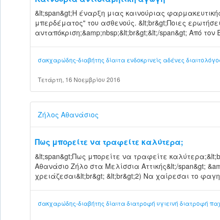
&lt;span&gt;Η έναρξη μιας καινούριας φαρμακευτική
μπερδέματος" του ασθενούς. &lt;br&gt;Ποιες ερωτήσ
ανταπόκριση;&amp;nbsp;&lt;br&gt;&lt;/span&gt; Από τον
σακχαρώδης-διαβήτης
δίαιτα
ενδοκρινείς αδένες
διαιτολόγο
Τετάρτη, 16 Νοεμβρίου 2016
Ζήλος Αθανάσιος
Πως μπορείτε να τραφείτε καλύτερα;
&lt;span&gt;Πως μπορείτε να τραφείτε καλύτερα;&lt;b
Αθανάσιο Ζήλο στα Μελίσσια Αττικής&lt;/span&gt; &amp
χρειάζεσαι&lt;br&gt; &lt;br&gt;2) Να χαίρεσαι το φαγ
σακχαρώδης-διαβήτης
δίαιτα
διατροφή
υγιεινή διατροφή
πα