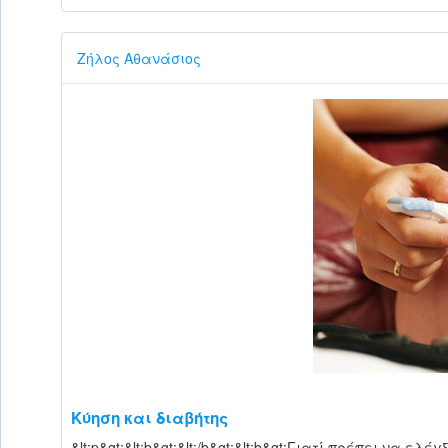
Ζήλος Αθανάσιος
Κύηση και διαβήτης
&lt;p&gt;&lt;b&gt;&lt;/b&gt;&lt;b&gt;Γιατί πρέπει να ε