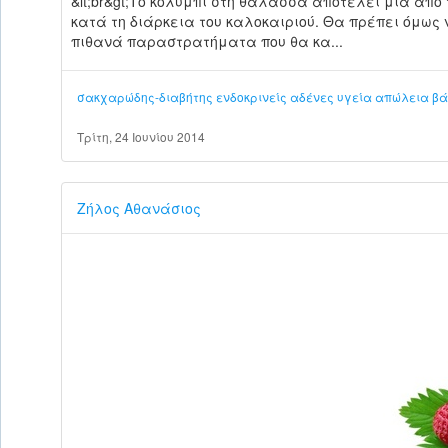
&lt;br&gt;Το κολύμπι στη θάλασσα αποτελεί μια από
κατά τη διάρκεια του καλοκαιριού. Θα πρέπει όμω
πιθανά παραστρατήματα που θα κα...
σακχαρώδης-διαβήτης
ενδοκρινείς αδένες
υγεία
απώλεια βά
Τρίτη, 24 Ιουνίου 2014
Ζήλος Αθανάσιος