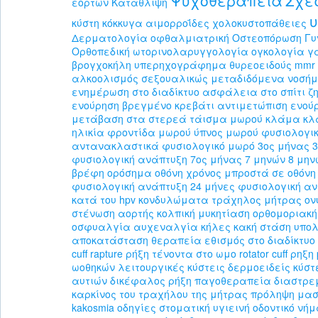
Ψυχοθεραπεία
Σχέ
εορτών
Κατάθλιψη
κύστη κόκκυγα
αιμορροΐδες
χολοκυστοπάθειες
Δερματολογία
οφθαλμιατρική
Οστεοπόρωση
Γυ
Ορθοπεδική
ωτορινολαρυγγολογία
ογκολογία
γ
βρογχοκήλη
υπερηχογράφημα θυρεοειδούς
mmr
αλκοολισμός
σεξουαλικώς μεταδιδόμενα νοσή
ενημέρωση στο διαδίκτυο
ασφάλεια στο σπίτι
ζ
ενούρηση
βρεγμένο κρεβάτι
αντιμετώπιση ενού
μετάβαση στα στερεά
τάισμα μωρού
κλάμα
κλ
ηλικία
φροντίδα μωρού
ύπνος μωρού
φυσιολογι
αντανακλαστικά
φυσιολογικό μωρό 3ος μήνας
φυσιολογική ανάπτυξη 7ος μήνας
7 μηνών
8 μην
βρέφη
ορόσημα
οθόνη
χρόνος μπροστά σε οθόνη
φυσιολογική ανάπτυξη 24 μήνες
φυσιολογική αν
κατά του hpv
κονδυλώματα
τράχηλος μήτρας
ον
στένωση αορτής
κολπική
μυκητίαση
ορθομοριακή
οσφυαλγία
αυχεναλγία
κήλες
κακή στάση
υπολ
αποκατάσταση
θεραπεία
εθισμός στο διαδίκτυο
cuff rapture
ρήξη τένοντα στο ωμο
rotator cuff ρηξη
ωοθηκών
λειτουργικές κύστεις
δερμοειδείς κύστ
αυτιών
δικέφαλος
ρήξη
παγοθεραπεία
διαστρ
καρκίνος του τραχήλου της μήτρας
πρόληψη
μασ
kakosmia
οδηγίες
στοματική υγιεινή
οδοντικό νή