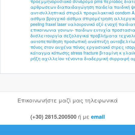
προεμμηνορυσιακό σύνδρομο
pms
περίοδος
διατ
αρθρωσεων
διαπαιδαγώγηση
παιδεία
παιδική 
αντισυλληπτικά
σπιράλ
προφυλακτικό
condom
Α
ασθμα
βρογχικό άσθμα
σπιρομέτρηση
αλλεργικ
peeling
fraxel laser
υαλουρονικό οξύ
ενοχή
παιδιατ
επικοινωνια γονιων- παιδιων
ευτυχία
προστασι
δυσλειτουργία
σεξολογικά προβλήματα
τεχνολ
αυτοπεποίθηση
προσωπική ανάπτυξη
αυτοβελτί
πόνος στον αυχένα
πόνος
εργασιακό στρες
ισορ
κάταγμα κόπωσης
stress fracture
βιταμίνη κ
γλαύ
ρήξη αχιλλείου τένοντα
διαδερμική συρραφή
α
Επικοινωνήστε μαζί μας τηλεφωνικά
ή με
(+30) 2815.200500
email