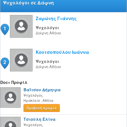
Ψυχολόγοι σε Δάφνη
Ζαρώτης Γιάννης
1
Ψυχολόγοι
Δάφνη
Αθήνα
Κουτσοπούλου Ιωάννα
2
Ψυχολόγοι
Δάφνη
Αθήνα
Doc+ Προφίλ
Βαΐτσου Δήμητρα
Ψυχολόγος
Ηράκλειο
,
Αθήνα
Προβολή προφίλ
Τσιούλη Ελίνα
Ψυχολόγος