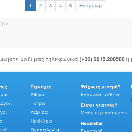
1
2
3
4
5
Επόμενη ›
θήνα
νωνήστε μαζί μας τηλεφωνικά
ή
(+30) 2815.200500
τες
Περιοχές
Ψάχνεις γιατρό?
ροι
Αθήνα
Εγγραφή ασθενή
γοι ...
Πάτρα
Είσαι γιατρός?
γοι
Λάρισα
Μάθε περισσότερα »
οι
Ηράκλειο
Newsletter
ικοί
Θεσσαλονίκη
Εγγραφή