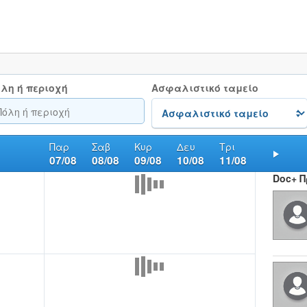
λη ή περιοχή
Ασφαλιστικό ταμείο
Παρ
Σαβ
Κυρ
Δευ
Τρι
07/08
08/08
09/08
10/08
11/08
Nex
Doc+ 