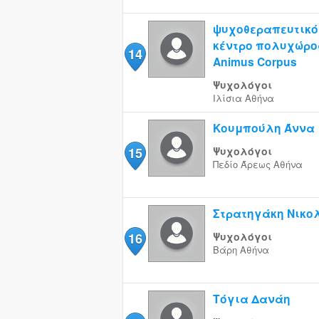
ψυχοθεραπευτικό
κέντρο πολυχώρο
14
Animus Corpus
Ψυχολόγοι
Ιλίσια
Αθήνα
Κουμπούλη Άννα
15
Ψυχολόγοι
Πεδίο Άρεως
Αθήνα
Στρατηγάκη Νικολ
16
Ψυχολόγοι
Βάρη
Αθήνα
Τόγια Δανάη