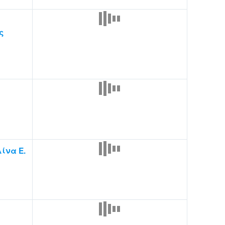
ς
ίνα Ε.