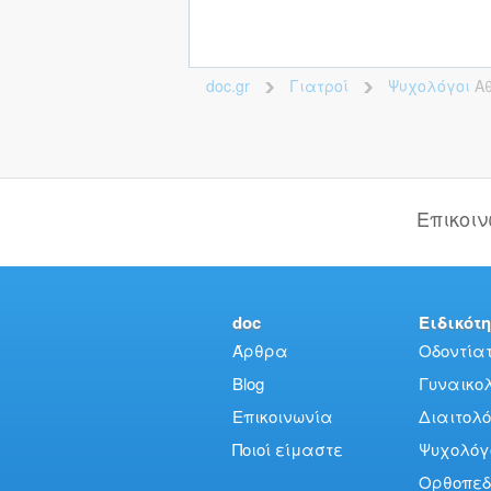
doc.gr
Γιατροί
Ψυχολόγοι
Α
>
>
Επικοι
doc
Ειδικότη
Άρθρα
Οδοντίατ
Blog
Γυναικολό
Επικοινωνία
Διαιτολό
Ποιοί είμαστε
Ψυχολόγ
Ορθοπεδ