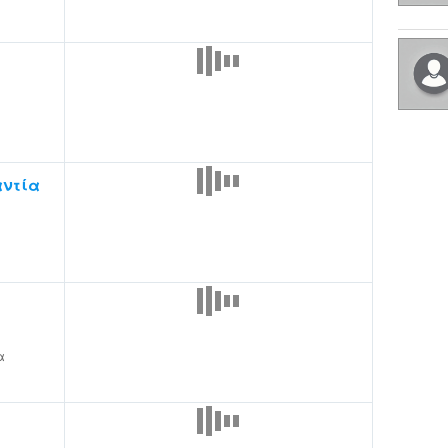
ντία
α