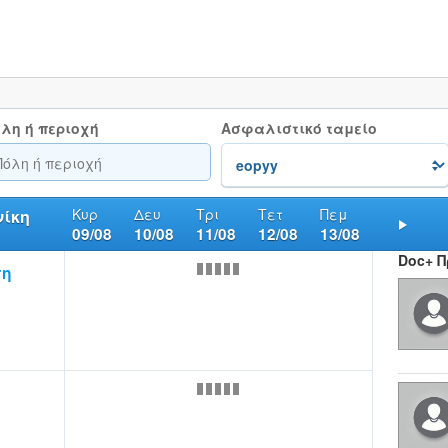
λη ή περιοχή
Ασφαλιστικό ταμείο
Κυρ
Δευ
Τρι
Τετ
Πεμ
ίκη
09/08
10/08
11/08
12/08
13/08
Nex
Doc+ 
πη