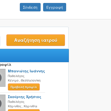
Σύνδεση
Εγγραφή
t
Προφίλ
Μπανιώτης Ιωάννης
Παθολόγος
Κέντρο
,
Θεσσαλονίκη
Προβολή προφίλ
Σκούρτης Χρήστος
Παθολόγος
Κόρινθος
,
Κορινθία