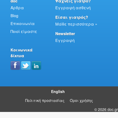
doc
Ψάχνεις γιατρό?
Άρθρα
Εγγραφή ασθενή
Blog
Είσαι γιατρός?
Επικοινωνία
Μάθε περισσότερα »
Ποιοί είμαστε
Newsletter
Εγγραφή
Κοινωνικά
δίκτυα
English
Πολιτική προστασίας
Όροι χρήσης
© 2026 doc.gr