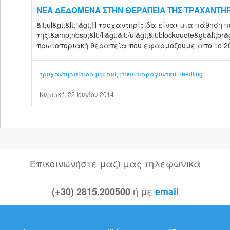
ΝΕΑ ΔΕΔΟΜΕΝΑ ΣΤΗΝ ΘΕΡΑΠΕΙΑ ΤΗΣ ΤΡΑΧΑΝΤΗΡ
&lt;ul&gt;&lt;li&gt;Η τροχαντηρίτιδα είναι μια πάθη
της.&amp;nbsp;&lt;/li&gt;&lt;/ul&gt;&lt;blockquote&gt;&lt;br
πρωτοποριακή θεραπεία που εφαρμόζουμε απο το 2011
τροχαντηριτίτιδα
prp
αυξητικοι παραγοντεσ
needling
Κυριακή, 22 Ιουνίου 2014
Επικοινωνήστε μαζί μας τηλεφωνικά
ή με
(+30) 2815.200500
email