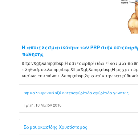
Η αποτελεσματικότητα των PRP στήν οστεοαρθ
πάθησης
&lt;div&gt;&amp;nbsp;Ή οστεοαρθρίτιδα είναι μία π
πληθυσμού.&amp;nbsp;&lt;br&gt;&amp;nbsp;Η μέχρι τ
κυρίως του πόνου. &amp;nbsp;Σε αυτήν την κατεύθυνση
prp
υαλουρονικό οξύ
οστεοαρθρίτιδα
αρθρίτιδα
γόνατος
Τρίτη, 10 Μαΐου 2016
Σαμουρκασίδης Χρυσόστομος