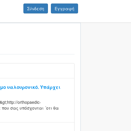
Σύνδεση
Εγγραφή
ιμο υαλουρονικό. Υπάρχει
&gt;http://orthopaedic-
ντα που σας υπόσχονται ´οτι θα