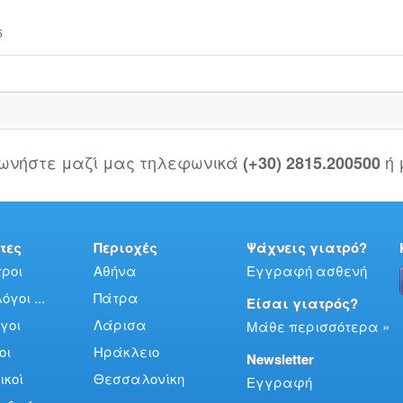
5
νωνήστε μαζί μας τηλεφωνικά
ή
(+30) 2815.200500
τες
Περιοχές
Ψάχνεις γιατρό?
ροι
Αθήνα
Εγγραφή ασθενή
γοι ...
Πάτρα
Είσαι γιατρός?
γοι
Λάρισα
Μάθε περισσότερα »
οι
Ηράκλειο
Newsletter
ικοί
Θεσσαλονίκη
Εγγραφή