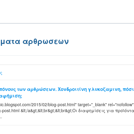
ώματα αρθρωσεων
ς
πόνους των αρθρώσεων. Χονδροιτίνη γλυκοζαμινη, πόσ
ιαφήμιση;
inic.blogspot.com/2015/02/blog-post.html" target="_blank" rel="nofollow"
og-post.html &lt;/a&gt;&lt;br&gt;&lt;br&gt;Οι διαφημίσεις για προϊό
.