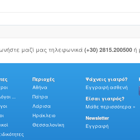
νωνήστε μαζί μας τηλεφωνικά
ή
(+30) 2815.200500
τες
Περιοχές
Ψάχνεις γιατρό?
ροι
Αθήνα
Εγγραφή ασθενή
γοι ...
Πάτρα
Είσαι γιατρός?
γοι
Λάρισα
Μάθε περισσότερα »
οι
Ηράκλειο
Newsletter
ικοί
Θεσσαλονίκη
Εγγραφή
ειδικότητες