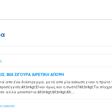
μα
ς
ΙΣ. ΜΙΑ ΣΙΓΟΥΡΑ ΑΙΡΕΤΙΚΗ ΑΠΟΨΗ
μετά απο ένα διάστρεμμα, μετά απο μία κάκωση ειναι η πρώτ
 προσέγγιση.&lt;br&gt;Είναι όμως και η σωστή?&lt;br&gt;Τα σύγ
αλλα μονοπάτια.&lt;br&gt;&lt;br&gt;&lt;...
ος
κακωση