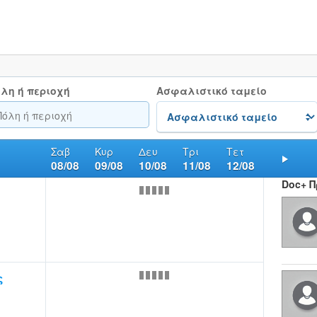
λη ή περιοχή
Ασφαλιστικό ταμείο
Σαβ
Κυρ
Δευ
Τρι
Τετ
08/08
09/08
10/08
11/08
12/08
Nex
Doc+ 
ς