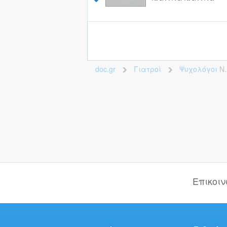
doc.gr
Γιατροί
Ψυχολόγοι
Ν.
>
>
Επικοι