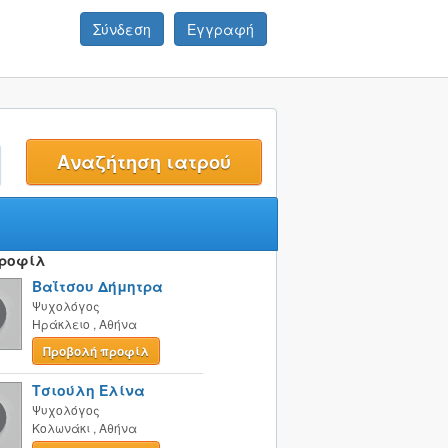
Σύνδεση
Εγγραφή
t
Προφίλ
Βαΐτσου Δήμητρα
Ψυχολόγος
Ηράκλειο
,
Αθήνα
Προβολή προφίλ
Τσιούλη Ελίνα
Ψυχολόγος
Κολωνάκι
,
Αθήνα