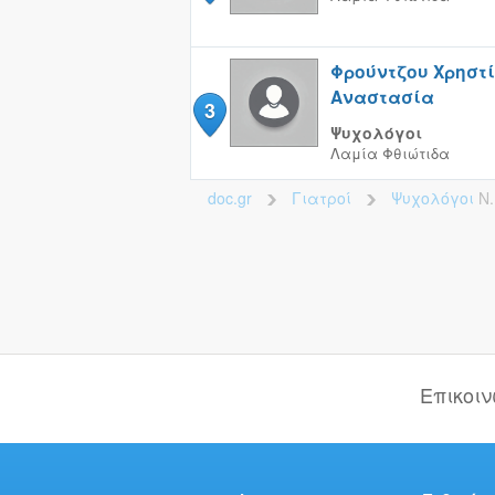
Φρούντζου Χρηστί
Αναστασία
3
Ψυχολόγοι
Λαμία
Φθιώτιδα
doc.gr
Γιατροί
Ψυχολόγοι
Ν.
>
>
Επικοι