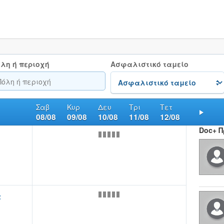
λη ή περιοχή
Ασφαλιστικό ταμείο
Σαβ
Κυρ
Δευ
Τρι
Τετ
08/08
09/08
10/08
11/08
12/08
Nex
Doc+ 
α