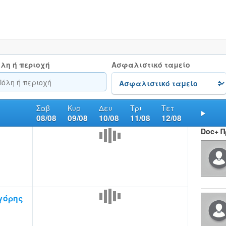
λη ή περιοχή
Ασφαλιστικό ταμείο
Σαβ
Κυρ
Δευ
Τρι
Τετ
08/08
09/08
10/08
11/08
12/08
Nex
Doc+ 
γόρης