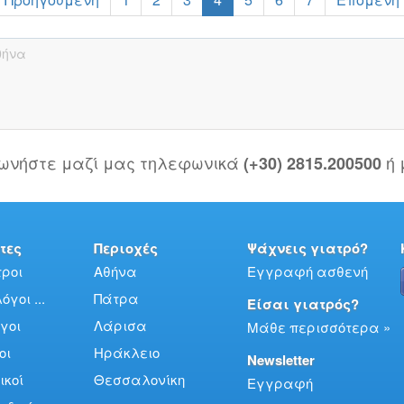
θήνα
νωνήστε μαζί μας τηλεφωνικά
ή
(+30) 2815.200500
τες
Περιοχές
Ψάχνεις γιατρό?
ροι
Αθήνα
Εγγραφή ασθενή
γοι ...
Πάτρα
Είσαι γιατρός?
γοι
Λάρισα
Μάθε περισσότερα »
οι
Ηράκλειο
Newsletter
ικοί
Θεσσαλονίκη
Εγγραφή