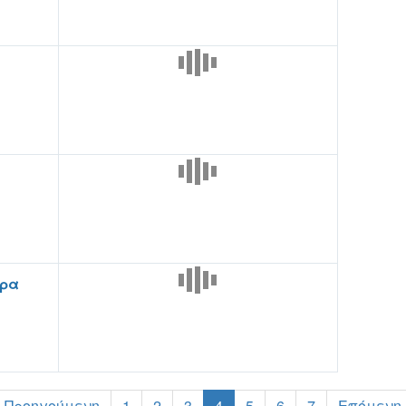
δρα
‹ Προηγούμενη
1
2
3
4
5
6
7
Επόμενη 