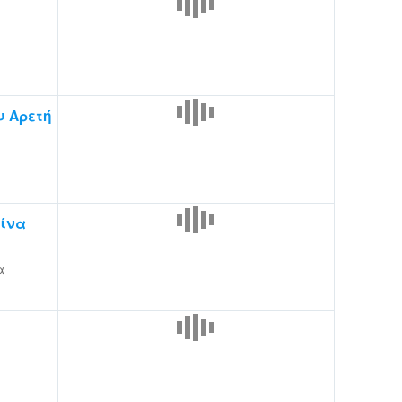
 Αρετή
ίνα
α