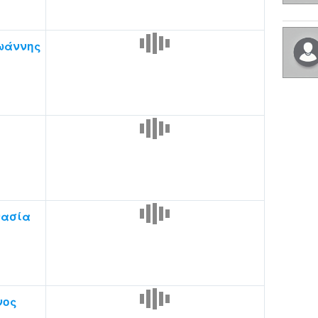
Ιωάννης
νασία
νος