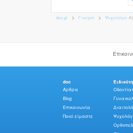
doc.gr
Γιατροί
Ψυχολόγοι
Α
>
>
Επικοι
doc
Ειδικότη
Άρθρα
Οδοντίατ
Blog
Γυναικολό
Επικοινωνία
Διαιτολό
Ποιοί είμαστε
Ψυχολόγ
Ορθοπεδ