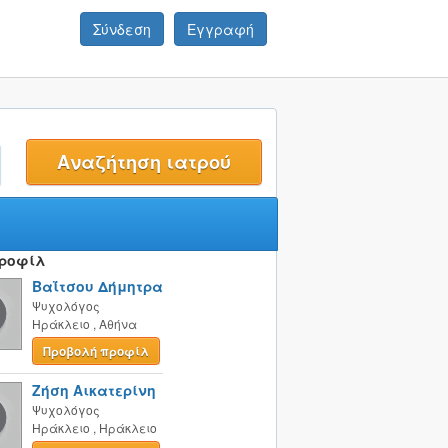
Σύνδεση
Εγγραφή
t
Προφίλ
Βαΐτσου Δήμητρα
Ψυχολόγος
Ηράκλειο
,
Αθήνα
Προβολή προφίλ
Ζήση Αικατερίνη
Ψυχολόγος
Ηράκλειο
,
Ηράκλειο