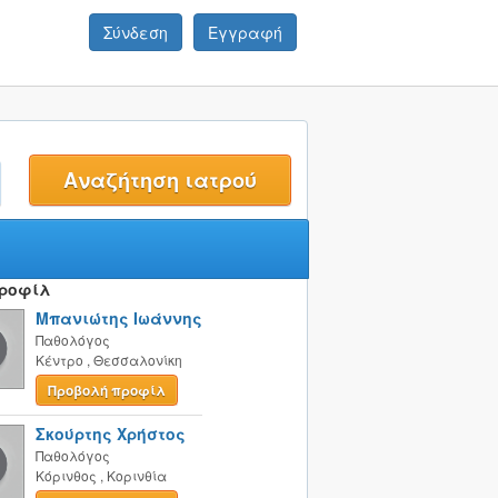
Σύνδεση
Εγγραφή
t
Προφίλ
Μπανιώτης Ιωάννης
Παθολόγος
Κέντρο
,
Θεσσαλονίκη
Προβολή προφίλ
Σκούρτης Χρήστος
Παθολόγος
Κόρινθος
,
Κορινθία