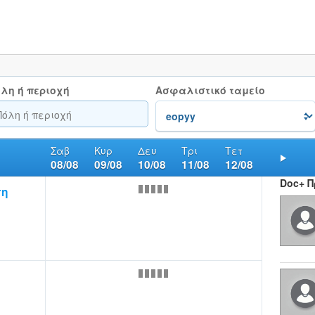
λη ή περιοχή
Ασφαλιστικό ταμείο
Σαβ
Κυρ
Δευ
Τρι
Τετ
08/08
09/08
10/08
11/08
12/08
Nex
Doc+ 
πη