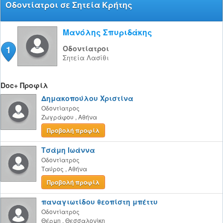
Οδοντίατροι σε Σητεία Κρήτης
Μανόλης Σπυριδάκης
1
Οδοντίατροι
Σητεία
Λασίθι
Doc+ Προφίλ
Δημακοπούλου Χριστίνα
Οδοντίατρος
Ζωγράφου
,
Αθήνα
Προβολή προφίλ
Τσάμη Ιωάννα
Οδοντίατρος
Ταύρος
,
Αθήνα
Προβολή προφίλ
παναγιωτίδου θεοπίστη μπέττυ
Οδοντίατρος
Θέρμη
,
Θεσσαλονίκη