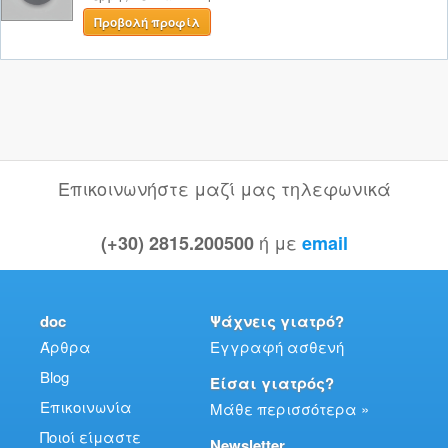
Προβολή προφίλ
Επικοινωνήστε μαζί μας τηλεφωνικά
ή με
(+30) 2815.200500
email
doc
Ψάχνεις γιατρό?
Άρθρα
Εγγραφή ασθενή
Blog
Είσαι γιατρός?
Επικοινωνία
Μάθε περισσότερα »
Ποιοί είμαστε
Newsletter