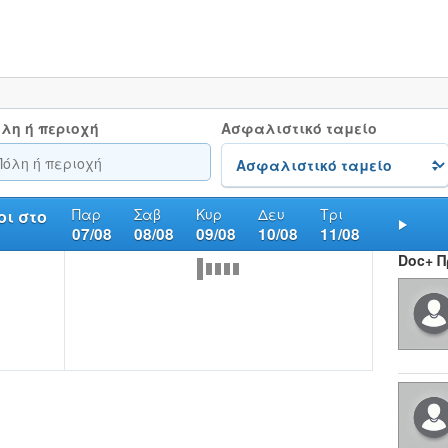
λη ή περιοχή
Ασφαλιστικό ταμείο
Παρ
Σαβ
Κυρ
Δευ
Τρι
ι στο
07/08
08/08
09/08
10/08
11/08
Nex
Doc+ 