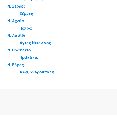
Ν. Σέρρες
Σέρρες
Ν. Αχαΐα
Πάτρα
Ν. Λασίθι
Άγιος Νικόλαος
Ν. Ηράκλειο
Ηράκλειο
Ν. Έβρος
Αλεξανδρούπολη