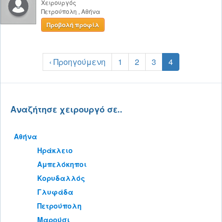
Χειρουργός
Πετρούπολη
,
Αθήνα
Προβολή προφίλ
‹ Προηγούμενη
1
2
3
4
Αναζήτησε χειρουργό σε..
Αθήνα
Ηράκλειο
Αμπελόκηποι
Κορυδαλλός
Γλυφάδα
Πετρούπολη
Μαρούσι