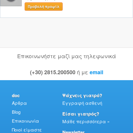
Προβολή προφίλ
Επικοινωνήστε μαζί μας τηλεφωνικά
ή με
(+30) 2815.200500
email
doc
Ψάχνεις γιατρό?
Άρθρα
Εγγραφή ασθενή
Blog
Είσαι γιατρός?
Επικοινωνία
Μάθε περισσότερα »
Ποιοί είμαστε
Newsletter