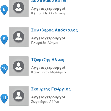
Ασλανίδου Ελένη
8
Αγγειοχειρουργοί
Κέντρο
Θεσσαλονίκη
Σαλιβερος Απόστολος
9
Αγγειοχειρουργοί
Γλυφάδα
Αθήνα
Τζώρτζης Ηλίας
10
Αγγειοχειρουργοί
Καλαμάτα
Μεσσηνία
Σκουρτης Γεώργιος
11
Αγγειοχειρουργοί
Ζωγράφου
Αθήνα