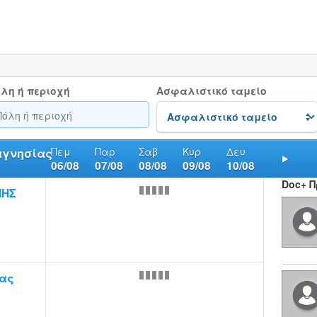
λη ή περιοχή
Ασφαλιστικό ταμείο
Πεμ
Παρ
Σαβ
Κυρ
Δευ
αγνησίας
06/08
07/08
08/08
09/08
10/08
Nex
Doc+ 
ΝΗΣ
ας