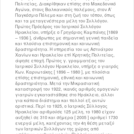
Πολιτείας. Διακρίθηκαν επίσης στο Μακεδονικό
Αγώνα, στους Βαλκανικούς πολέμους, στον Α’
Παγκόσμιο Πόλεμο και στη ζωή του τόπου, όπως
και τα μεταγενέστερα μέλη του Συλλόγου.
Πρώτος Πρόεδρος του Ιατρικού Συλλόγου
Ηρακλείου, υπήρξε ο Γρηγόριος Καμπάνης [1869
– 1936 ], άνθρωπος με σημαντική γενική παιδεία
και πλούσια επιστημονική και κοινωνική
δραστηριότητα. Η υπηρεσία του ως Αστυάτρου
Χανίων και Ηρακλείου επί Κρητικής Πολιτείας,
άφησε εποχή. Πρώτος γ. γραμματέας του
Ιατρικού Συλλόγου Ηρακλείου, υπήρξε ο γιατρός
Κων. Καρυωτάκης [ 1896 – 1980 ], με πλούσια
επίσης επιστημονική, εθνική και κοινωνική
δραστηριότητα. Μετά την Μικρασιατική
καταστροφή του 1922, ικανός αριθμός ομογενών
γιατρών εγκαταστάθηκε στο Ηράκλειο, άλλοι
για κάποιο διάστημα και πολλοί εξ αυτών
οριστικά. Περί το 1925, ο Ιατρικός Σύλλογος
Ηρακλείου αριθμούσε 125 μέλη, το 1980 είχαν
αυξηθεί σε 310 και σήμερα [ 2005 ] αριθμεί 1730
ενεργά μέλη, κατέχοντας την 4η θέση μεταξύ
των Ιατρικών Συλλόγων της χώρας από