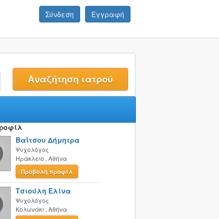
Σύνδεση
Εγγραφή
t
Προφίλ
Βαΐτσου Δήμητρα
Ψυχολόγος
Ηράκλειο
,
Αθήνα
Προβολή προφίλ
Τσιούλη Ελίνα
Ψυχολόγος
Κολωνάκι
,
Αθήνα