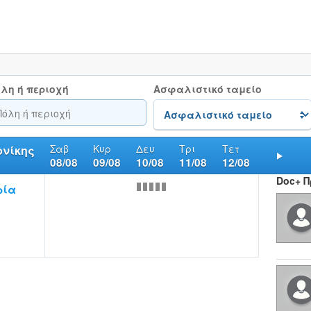
λη ή περιοχή
Ασφαλιστικό ταμείο
Σαβ
Κυρ
Δευ
Τρι
Τετ
ονίκης
08/08
09/08
10/08
11/08
12/08
Nex
Doc+ 
ρία